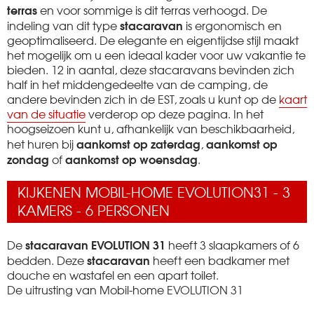
terras
en voor sommige is dit terras verhoogd. De
stacaravan
indeling van dit type
is ergonomisch en
geoptimaliseerd. De elegante en eigentijdse stijl maakt
het mogelijk om u een ideaal kader voor uw vakantie te
bieden. 12 in aantal, deze stacaravans bevinden zich
half in het middengedeelte van de camping, de
andere bevinden zich in de EST, zoals u kunt op de
kaart
van de situatie
verderop op deze pagina. In het
hoogseizoen kunt u, afhankelijk van beschikbaarheid,
aankomst op zaterdag
aankomst op
het huren bij
,
zondag
aankomst op woensdag
of
.
KIJKENEN MOBIL-HOME EVOLUTION31 - 3
KAMERS - 6 PERSONEN
stacaravan EVOLUTION 31
De
heeft 3 slaapkamers of 6
stacaravan
bedden. Deze
heeft een badkamer met
douche en wastafel en een apart toilet.
De uitrusting van Mobil-home EVOLUTION 31