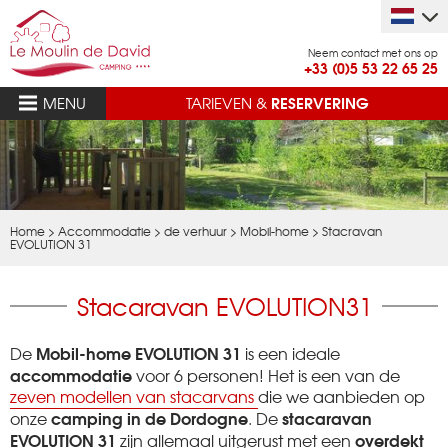
Neem contact met ons op
+33 (0)5 53 22 65 25
RESERVERING
MENU
TARIEVEN &
Home
>
Accommodatie
>
de verhuur
>
Mobil-home
>
Stacravan
EVOLUTION 31
Stacaravan EVOLUTION31
Mobil-home EVOLUTION 31
De
is een ideale
accommodatie
voor 6 personen! Het is een van de
zeven modellen van stacarvans
die we aanbieden op
camping in de Dordogne
stacaravan
onze
. De
EVOLUTION 31
overdekt
zijn allemaal uitgerust met een