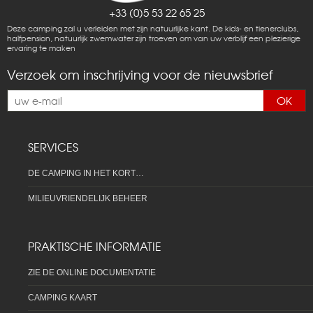
+33 (0)5 53 22 65 25
Deze camping zal u verleiden met zijn natuurlijke kant. De kids- en tienerclubs,
halfpension, natuurlijk zwemwater zijn troeven om van uw verblijf een plezierige
ervaring te maken
Verzoek om inschrijving voor de nieuwsbrief
OK
SERVICES
DE CAMPING IN HET KORT…
MILIEUVRIENDELIJK BEHEER
PRAKTISCHE INFORMATIE
ZIE DE ONLINE DOCUMENTATIE
CAMPING KAART