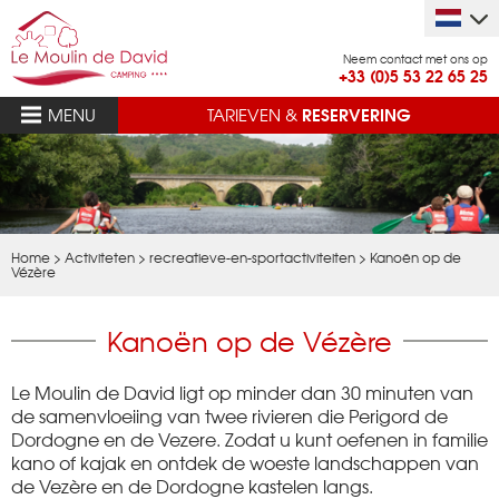
Neem contact met ons op
+33 (0)5 53 22 65 25
RESERVERING
MENU
TARIEVEN &
Home
>
Activiteten
>
recreatieve-en-sportactiviteiten
>
Kanoën op de
Vézère
Kanoën op de Vézère
Le Moulin de David ligt op minder dan 30 minuten van
de samenvloeiing van twee rivieren die Perigord de
Dordogne en de Vezere. Zodat u kunt oefenen in familie
kano of kajak en ontdek de woeste landschappen van
de Vezère en de Dordogne kastelen langs.