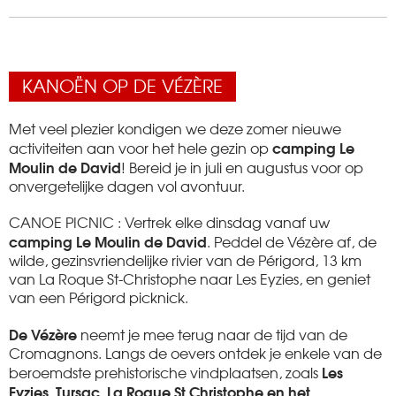
KANOËN OP DE VÉZÈRE
Met veel plezier kondigen we deze zomer nieuwe
camping Le
activiteiten aan voor het hele gezin op
Moulin de David
! Bereid je in juli en augustus voor op
onvergetelijke dagen vol avontuur.
CANOE PICNIC : Vertrek elke dinsdag vanaf uw
camping Le Moulin de David
. Peddel de Vézère af, de
wilde, gezinsvriendelijke rivier van de Périgord, 13 km
van La Roque St-Christophe naar Les Eyzies, en geniet
van een Périgord picknick.
De Vézère
neemt je mee terug naar de tijd van de
Cromagnons. Langs de oevers ontdek je enkele van de
Les
beroemdste prehistorische vindplaatsen, zoals
Eyzies, Tursac, La Roque St Christophe en het