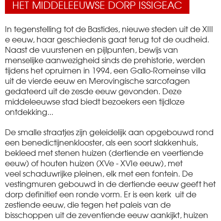
HET MIDDELEEUWSE DORP ISSIGEAC
In tegenstelling tot de Bastides, nieuwe steden uit de XIII
e eeuw, haar geschiedenis gaat terug tot de oudheid.
Naast de vuurstenen en pijlpunten, bewijs van
menselijke aanwezigheid sinds de prehistorie, werden
tijdens het opruimen in 1994, een Gallo-Romeinse villa
uit de vierde eeuw en Merovingische sarcofagen
gedateerd uit de zesde eeuw gevonden. Deze
middeleeuwse stad biedt bezoekers een tijdloze
ontdekking...
De smalle straatjes zijn geleidelijk aan opgebouwd rond
een benedictijnenklooster, als een soort slakkenhuis,
bekleed met stenen huizen (dertiende en veertiende
eeuw) of houten huizen (XVe - XVIe eeuw), met
veel schaduwrijke pleinen, elk met een fontein. De
vestingmuren gebouwd in de dertiende eeuw geeft het
dorp definitief een ronde vorm. Er is een kerk uit de
zestiende eeuw, die tegen het paleis van de
bisschoppen uit de zeventiende eeuw aankijkt, huizen