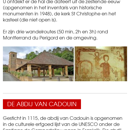
U ontdekt er de hal die dateert uit de zestiende eeuw
(opgenomen in het inventaris van historische
monumenten in 1948), de kerk St Christophe en het
kasteel (die niet open is).
Er zijn drie wandelroutes (50 min, 2h en 3h) rond
Montferrand du Perigord en de omgeving.
DE ABDIJ VAN CADOUIN
Gesticht in 1115, de abdij van Cadouin is opgenomen
in de culturele erfgoed lijst van de UNESCO onder de
Santiago de Compostella wegen in Frankrijk. De abdij