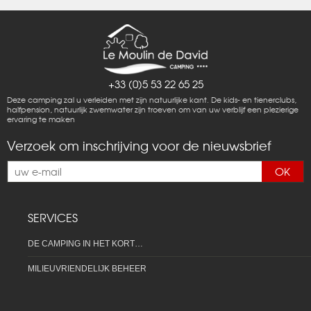
+33 (0)5 53 22 65 25
Deze camping zal u verleiden met zijn natuurlijke kant. De kids- en tienerclubs,
halfpension, natuurlijk zwemwater zijn troeven om van uw verblijf een plezierige
ervaring te maken
Verzoek om inschrijving voor de nieuwsbrief
OK
SERVICES
DE CAMPING IN HET KORT…
MILIEUVRIENDELIJK BEHEER