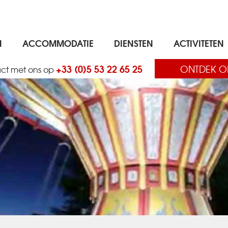
N
ACCOMMODATIE
DIENSTEN
ACTIVITETEN
+33 (0)5 53 22 65 25
ONTDEK O
ct met ons op
REALTIME BESCHIKBAARHEID, ONMIDDELLIJKE BEVESTIGING