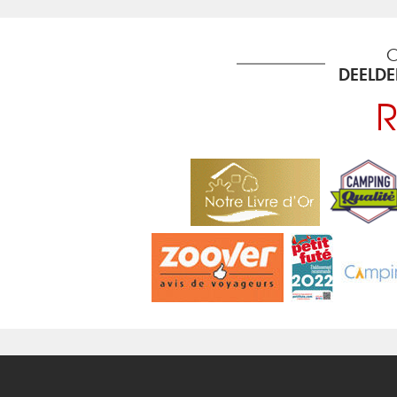
O
DEELD
R