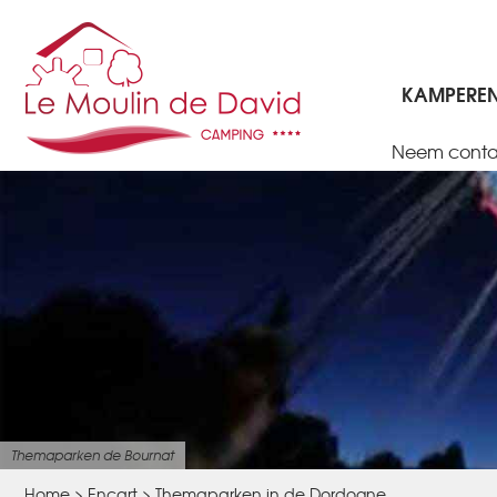
KAMPERE
Neem conta
100% VEILIGE BOEKING, GEGARANDEERD DE BESTE PRIJS, 
Themaparken de Bournat
Home
>
Encart
>
Themaparken in de Dordogne