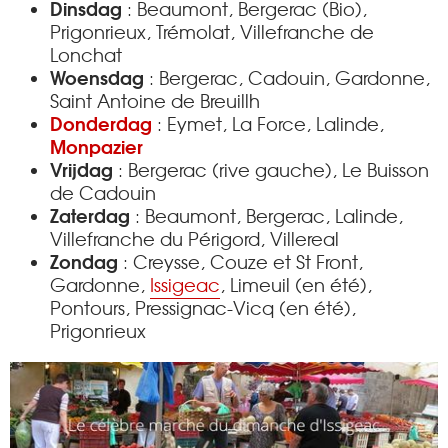
Dinsdag
: Beaumont, Bergerac (Bio),
Prigonrieux, Trémolat, Villefranche de
Lonchat
Woensdag
: Bergerac, Cadouin, Gardonne,
Saint Antoine de Breuillh
Donderdag
: Eymet, La Force, Lalinde,
Monpazier
Vrijdag
: Bergerac (rive gauche), Le Buisson
de Cadouin
Zaterdag
: Beaumont, Bergerac, Lalinde,
Villefranche du Périgord
, Villereal
Zondag
: Creysse, Couze et St Front,
Gardonne,
Issigeac
, Limeuil (en été),
Pontours, Pressignac-Vicq (en été),
Prigonrieux