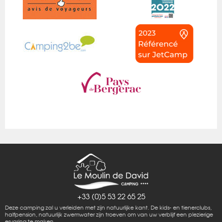
+33 (0)5 53 22 65 25
Deze camping zal u verleiden met zijn natuurlijke kant. De kids- en tienerclubs,
halfpension, natuurlijk zwemwater zijn troeven om van uw verblijf een plezierige
ervaring te maken