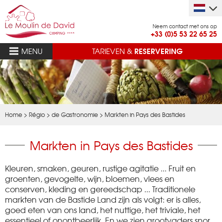
Neem contact met ons op
+33 (0)5 53 22 65 25
RESERVERING
MENU
TARIEVEN &
Home
>
Régio
>
de Gastronomie
>
Markten in Pays des Bastides
Markten in Pays des Bastides
Kleuren, smaken, geuren, rustige agitatie ... Fruit en
groenten, gevogelte, wijn, bloemen, vlees en
conserven, kleding en gereedschap ... Traditionele
markten van de Bastide Land zijn als volgt: er is alles,
goed eten van ons land, het nuttige, het triviale, het
essentieel of onontbeerlijk. En we zien grootvaders snor,