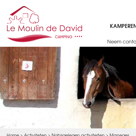
KAMPERE
Neem conta
100% VEILIGE BOEKING, GEGARANDEERD DE BESTE PRIJS, 
Home
>
Activiteten
>
Nabijgelegen activiteiten
>
Maneges