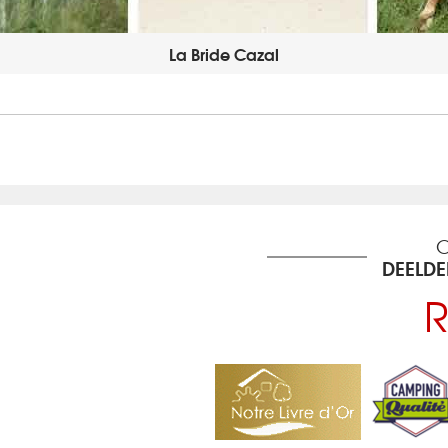
La Bride Cazal
O
DEELD
R