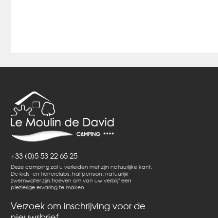
+33 (0)5 53 22 65 25
Deze camping zal u verleiden met zijn natuurlijke kant.
De kids- en tienerclubs, halfpension, natuurlijk
zwemwater zijn troeven om van uw verblijf een
plezierige ervaring te maken
Verzoek om inschrijving voor de
nieuwsbrief