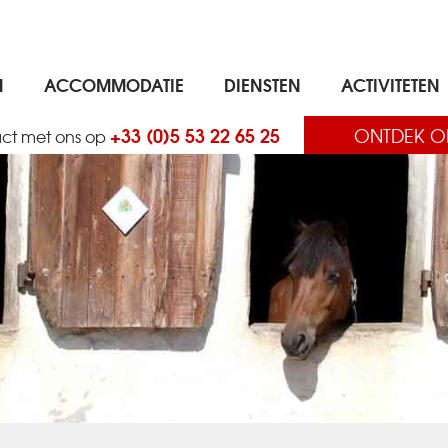
N
ACCOMMODATIE
DIENSTEN
ACTIVITETEN
+33 (0)5 53 22 65 25
ONTDEK O
ct met ons op
REALTIME BESCHIKBAARHEID, ONMIDDELLIJKE BEVESTIGING