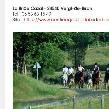
La Bride Cazal - 24540 Vergt-de-Biron
Tel :
05 53 63 15 49
Site :
https://www.centreequestre-labridedu