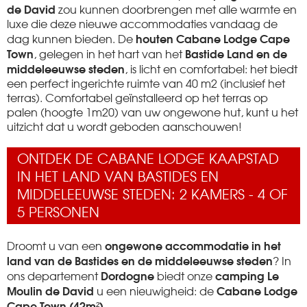
de David
zou kunnen doorbrengen met alle warmte en
luxe die deze nieuwe accommodaties vandaag de
houten Cabane Lodge Cape
dag kunnen bieden. De
Town
Bastide Land en de
, gelegen in het hart van het
middeleeuwse steden
, is licht en comfortabel: het biedt
een perfect ingerichte ruimte van 40 m2 (inclusief het
terras). Comfortabel geïnstalleerd op het terras op
palen (hoogte 1m20) van uw ongewone hut, kunt u het
uitzicht dat u wordt geboden aanschouwen!
ONTDEK DE CABANE LODGE KAAPSTAD
IN HET LAND VAN BASTIDES EN
MIDDELEEUWSE STEDEN: 2 KAMERS - 4 OF
5 PERSONEN
ongewone accommodatie in het
Droomt u van een
land van de Bastides en de middeleeuwse steden
? In
Dordogne
camping Le
ons departement
biedt onze
Moulin de David
Cabane Lodge
u een nieuwigheid: de
Cape Town (42m²)
.