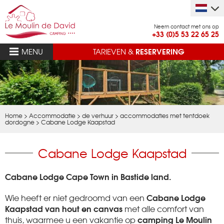
Neem contact met ons op
+33 (0)5 53 22 65 25
RESERVERING
MENU
TARIEVEN &
Home
>
Accommodatie
>
de verhuur
>
accommodaties met tentdoek
dordogne
>
Cabane Lodge Kaapstad
Cabane Lodge Kaapstad
Cabane Lodge Cape Town in Bastide land.
Cabane Lodge
Wie heeft er niet gedroomd van een
Kaapstad van hout en canvas
met alle comfort van
camping Le Moulin
thuis, waarmee u een vakantie op