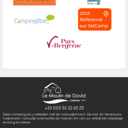
+33 (0)5 53 22 65 25
Deze camping zal u verleiden met zijn natuurlijke kant. De kids- en tienerclubs,
halfpension, natuurlijk zwemwater zijn troeven om van uw verblijf een plezierige
ervaring te maken