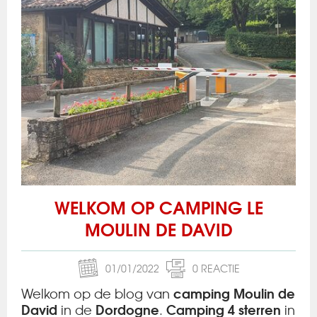
WELKOM OP CAMPING LE
MOULIN DE DAVID
01/01/2022
0 REACTIE
camping Moulin de
Welkom op de blog van
David
Dordogne
Camping 4 sterren
in de
.
in