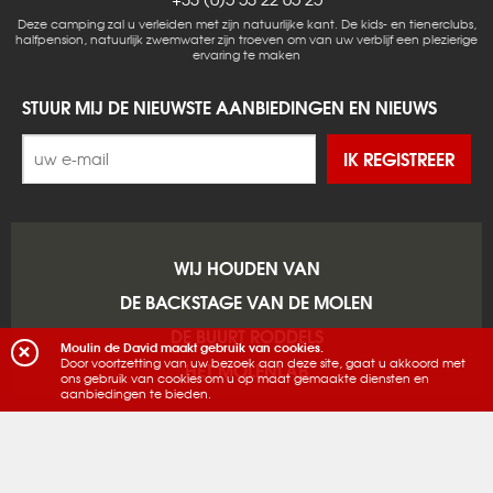
Deze camping zal u verleiden met zijn natuurlijke kant. De kids- en tienerclubs,
halfpension, natuurlijk zwemwater zijn troeven om van uw verblijf een plezierige
ervaring te maken
STUUR MIJ DE NIEUWSTE AANBIEDINGEN EN NIEUWS
IK REGISTREER
WIJ HOUDEN VAN
DE BACKSTAGE VAN DE MOLEN
DE BUURT RODDELS
Moulin de David maakt gebruik van cookies.
Door voortzetting van uw bezoek aan deze site, gaat u akkoord met
HET MOLENLAB
ons gebruik van cookies om u op maat gemaakte diensten en
aanbiedingen te bieden.
Copyright © 2026 Le Moulin de David - Alle rechten voorbehouden -
Wettelijke
vermeldingen
-
Website gemaakt en gehost door webbureau Alteo