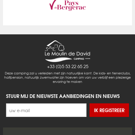
+33 (0)5 53 22 65 25
Deze camping zal u verleiden met zijn natuurlijke kant. De kids- en tienerclubs,
halfpension, natuurlijk zwemwater zijn troeven om van uw verblijf een plezierige
ervaring te maken
STUUR MIJ DE NIEUWSTE AANBIEDINGEN EN NIEUWS
IK REGISTREER