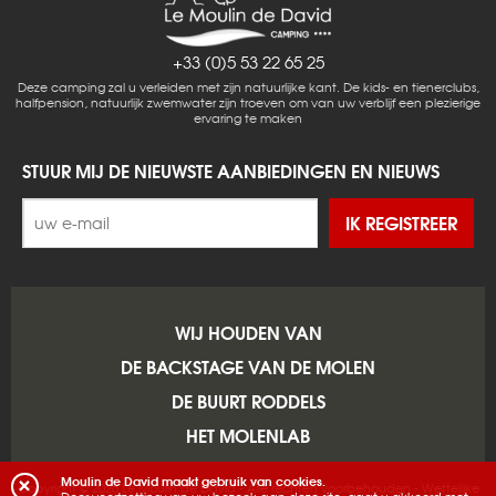
+33 (0)5 53 22 65 25
Deze camping zal u verleiden met zijn natuurlijke kant. De kids- en tienerclubs,
halfpension, natuurlijk zwemwater zijn troeven om van uw verblijf een plezierige
ervaring te maken
STUUR MIJ DE NIEUWSTE AANBIEDINGEN EN NIEUWS
IK REGISTREER
WIJ HOUDEN VAN
DE BACKSTAGE VAN DE MOLEN
DE BUURT RODDELS
HET MOLENLAB
Moulin de David maakt gebruik van cookies.
Copyright © 2026 Le Moulin de David - Alle rechten voorbehouden -
Wettelijke